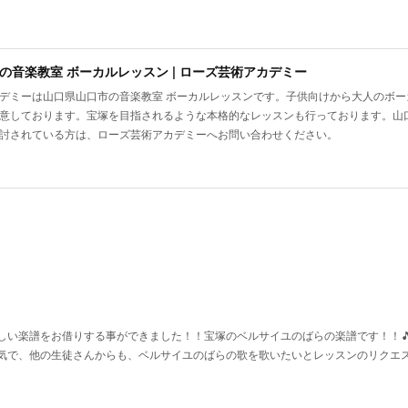
の音楽教室 ボーカルレッスン | ローズ芸術アカデミー
デミーは山口県山口市の音楽教室 ボーカルレッスンです。子供向けから大人のボ
意しております。宝塚を目指されるような本格的なレッスンも行っております。山
討されている方は、ローズ芸術アカデミーへお問い合わせください。
い楽譜をお借りする事ができました！！宝塚のベルサイユのばらの楽譜です！！🎵♥️
気で、他の生徒さんからも、ベルサイユのばらの歌を歌いたいとレッスンのリクエ