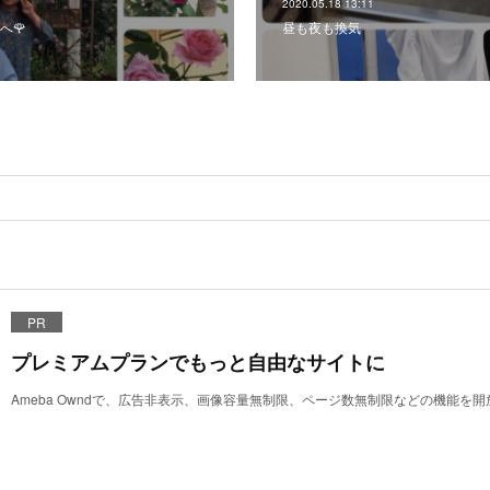
2020.05.18 13:11
へ🌹
昼も夜も換気
PR
プレミアムプランでもっと自由なサイトに
Ameba Owndで、広告非表示、画像容量無制限、ページ数無制限などの機能を