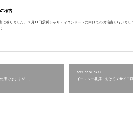
の稽古
古に移りました。３月11日震災チャリティコンサートに向けてのお稽古も行いまし

2020.03.31 03:21
使用できますが…。
イースター礼拝におけるメサイア