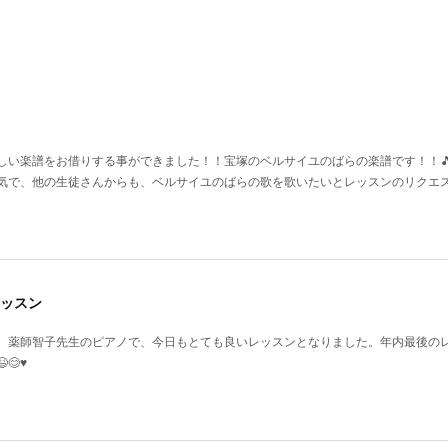
い楽譜をお借りする事ができました！！宝塚のベルサイユのばらの楽譜です！！🎵♥️
気で、他の生徒さんからも、ベルサイユのばらの歌を歌いたいとレッスンのリクエ
ッスン
、薬師智子先生のピアノで、今日もとても良いレッスンとなりました。年内最後の
♥️