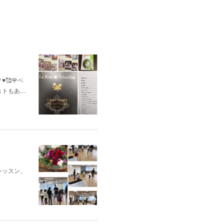
🥰🌹ベ
ストもあ…
レッスン、