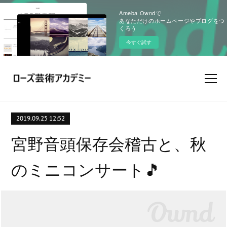
Ameba Owndで
あなただけのホームページやブログをつ
くろう
今すぐ試す
2019.09.25 12:52
宮野音頭保存会稽古と、秋
のミニコンサート🎵