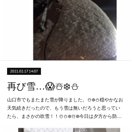
2021.02.17 14:07
再び雪…😱☃️❄️⛄️
山口市でもまたまた雪が降りました。☃️❄️⛄️穏やかなお
天気続きだったので、もう雪は無いだろうと思ってい
たら、まさかの吹雪！！☃️⛄️❄️☃️❄️今日は夕方から防…