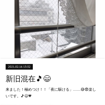
2021.02.16 13:32
新旧混在🎵😄
来ました！極めつけ！！「夜に駆ける」……😅😨楽し
いです。🎵😄💗