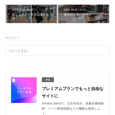
2020.06.24 09:42
2020.06.22 12:16
久しぶりの宮野音頭保存会
更衣控え室の片付け
🎵
0
コメント
PR
プレミアムプランでもっと自由な
サイトに
Ameba Owndで、広告非表示、画像容量無制
限、ページ数無制限などの機能を開放しよ
う。