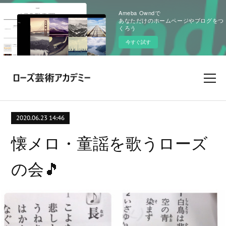
Ameba Owndで
あなただけのホームページやブログをつ
くろう
今すぐ試す
2020.06.23 14:46
懐メロ・童謡を歌うローズ
の会🎵