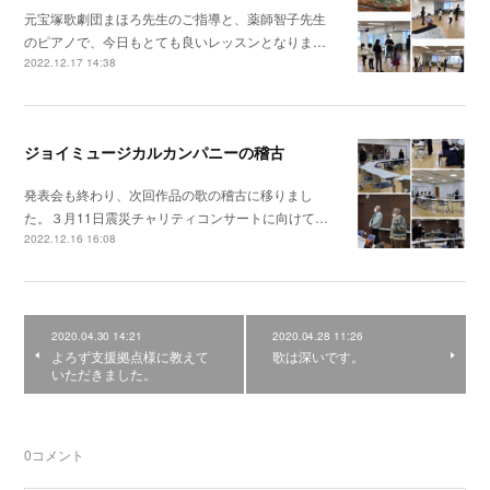
元宝塚歌劇団まほろ先生のご指導と、薬師智子先生
のピアノで、今日もとても良いレッスンとなりま…
2022.12.17 14:38
ジョイミュージカルカンパニーの稽古
発表会も終わり、次回作品の歌の稽古に移りまし
た。３月11日震災チャリティコンサートに向けて…
2022.12.16 16:08
2020.04.30 14:21
2020.04.28 11:26
よろず支援拠点様に教えて
歌は深いです。
いただきました。
0
コメント