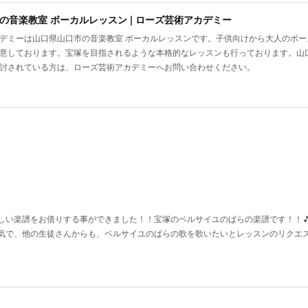
の音楽教室 ボーカルレッスン | ローズ芸術アカデミー
デミーは山口県山口市の音楽教室 ボーカルレッスンです。子供向けから大人のボ
意しております。宝塚を目指されるような本格的なレッスンも行っております。山
討されている方は、ローズ芸術アカデミーへお問い合わせください。
い楽譜をお借りする事ができました！！宝塚のベルサイユのばらの楽譜です！！🎵♥️
気で、他の生徒さんからも、ベルサイユのばらの歌を歌いたいとレッスンのリクエ