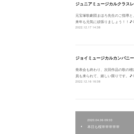
ジュニアミュージカルクラスレ
元宝塚歌劇団まほろ先生のご指導と
来年も元気に頑張りましょう！！🎵😆
2022.12.17 14:38
ジョイミュージカルカンパニー
発表会も終わり、次回作品の歌の稽
員も来られて、嬉しい限りです。🎵
2022.12.16 16:08
2020.04.06 09:03
本日も桜🌸🌸🌸🌸🌸