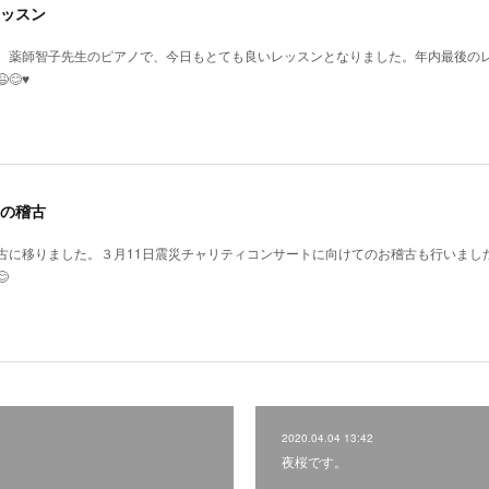
ッスン
、薬師智子先生のピアノで、今日もとても良いレッスンとなりました。年内最後の
♥️
の稽古
古に移りました。３月11日震災チャリティコンサートに向けてのお稽古も行いまし

2020.04.04 13:42
夜桜です。