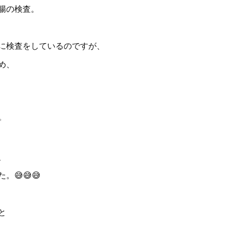
腸の検査。
に検査をしているのですが、
め、
✨
、
😅😅😅
と