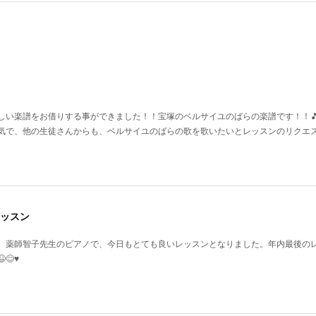
い楽譜をお借りする事ができました！！宝塚のベルサイユのばらの楽譜です！！🎵♥️
気で、他の生徒さんからも、ベルサイユのばらの歌を歌いたいとレッスンのリクエ
ッスン
、薬師智子先生のピアノで、今日もとても良いレッスンとなりました。年内最後の
♥️