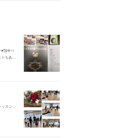
🥰🌹ベ
ストもあ…
レッスン、