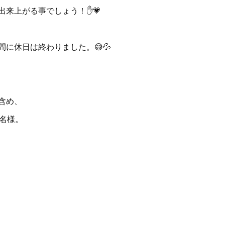
来上がる事でしょう！✋️💗
に休日は終わりました。😅💦
含め、
0名様。