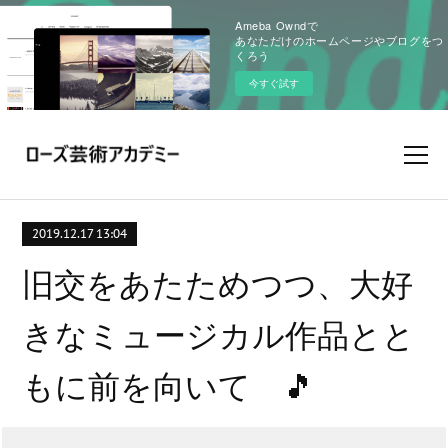
Ameba Owndで
あなただけのホームページやブログをつ
くろう
今すぐ試す
2019.12.17 13:04
旧交をあたためつつ、大好
きなミュージカル作品とと
もに前を向いて 🎵