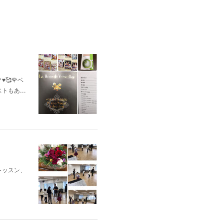
🥰🌹ベ
ストもあ…
レッスン、