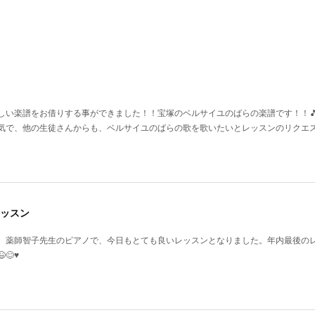
い楽譜をお借りする事ができました！！宝塚のベルサイユのばらの楽譜です！！🎵♥️
気で、他の生徒さんからも、ベルサイユのばらの歌を歌いたいとレッスンのリクエ
ッスン
、薬師智子先生のピアノで、今日もとても良いレッスンとなりました。年内最後の
♥️