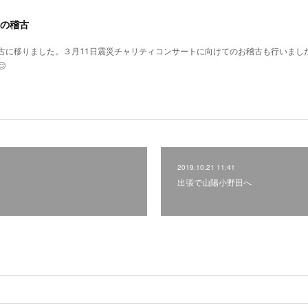
の稽古
古に移りました。３月11日震災チャリティコンサートに向けてのお稽古も行いまし

2019.10.21 11:41
出張で山陽小野田へ