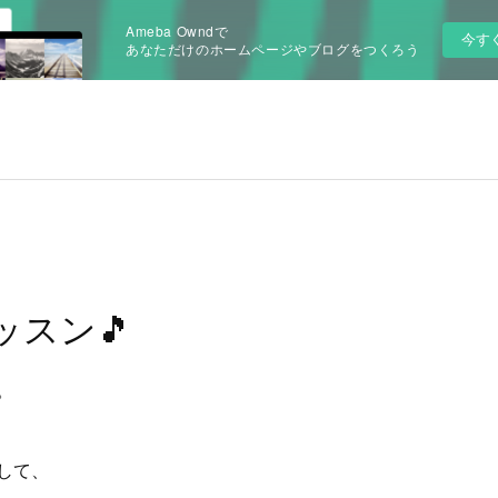
Ameba Owndで
今す
あなただけのホームページやブログをつくろう
ッスン🎵
。
して、