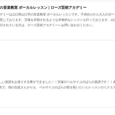
の音楽教室 ボーカルレッスン | ローズ芸術アカデミー
デミーは山口県山口市の音楽教室 ボーカルレッスンです。子供向けから大人のボ
意しております。宝塚を目指されるような本格的なレッスンも行っております。山
討されている方は、ローズ芸術アカデミーへお問い合わせください。
い楽譜をお借りする事ができました！！宝塚のベルサイユのばらの楽譜です！！🎵♥️
気で、他の生徒さんからも、ベルサイユのばらの歌を歌いたいとレッスンのリクエ