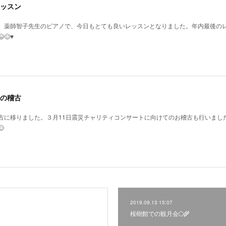
ッスン
、薬師智子先生のピアノで、今日もとても良いレッスンとなりました。年内最後の
♥️
の稽古
古に移りました。３月11日震災チャリティコンサートに向けてのお稽古も行いまし

2019.09.13 15:07
桜樹館での観月会🌕🌾