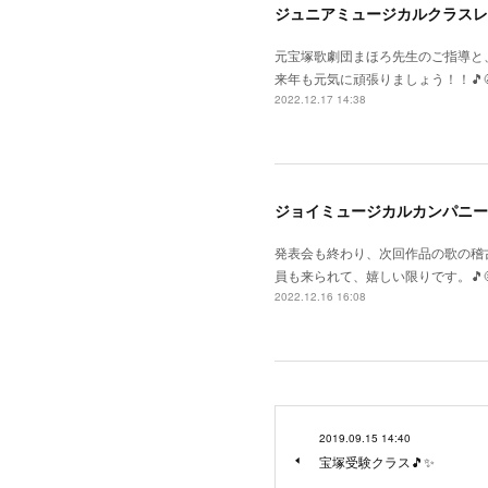
ジュニアミュージカルクラスレ
元宝塚歌劇団まほろ先生のご指導と
来年も元気に頑張りましょう！！🎵😆
2022.12.17 14:38
ジョイミュージカルカンパニー
発表会も終わり、次回作品の歌の稽
員も来られて、嬉しい限りです。🎵
2022.12.16 16:08
2019.09.15 14:40
宝塚受験クラス🎵✨