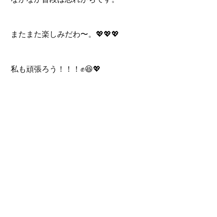
またまた楽しみだわ〜。💖💖💖
私も頑張ろう！！！✊😆💖