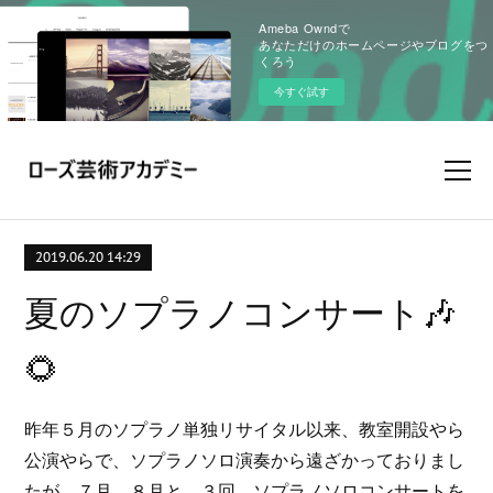
Ameba Owndで
あなただけのホームページやブログをつ
くろう
今すぐ試す
2019.06.20 14:29
夏のソプラノコンサート🎶
🌻
昨年５月のソプラノ単独リサイタル以来、教室開設やら
公演やらで、ソプラノソロ演奏から遠ざかっておりまし
たが、７月、８月と、３回、ソプラノソロコンサートを