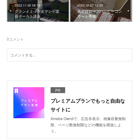
2022.11.02 08:13
2022.10.27 12:39
グランドミックタマシゲ楽
第三回ローズハッピーコン
器ボーカル講座
サート準備
0
コメント
PR
プレミアムプランでもっと自由な
サイトに
Ameba Owndで、広告非表示、画像容量無制
限、ページ数無制限などの機能を開放しよ
う。