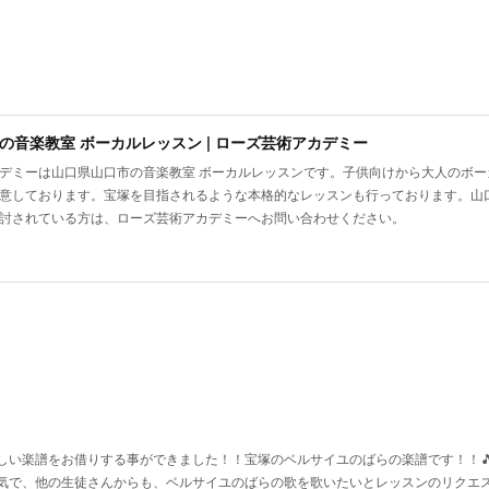
の音楽教室 ボーカルレッスン | ローズ芸術アカデミー
デミーは山口県山口市の音楽教室 ボーカルレッスンです。子供向けから大人のボ
意しております。宝塚を目指されるような本格的なレッスンも行っております。山
討されている方は、ローズ芸術アカデミーへお問い合わせください。
い楽譜をお借りする事ができました！！宝塚のベルサイユのばらの楽譜です！！🎵♥️
気で、他の生徒さんからも、ベルサイユのばらの歌を歌いたいとレッスンのリクエ