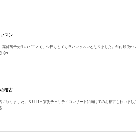
ッスン
、薬師智子先生のピアノで、今日もとても良いレッスンとなりました。年内最後の
♥️
の稽古
古に移りました。３月11日震災チャリティコンサートに向けてのお稽古も行いまし
