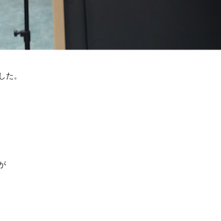
した。
が