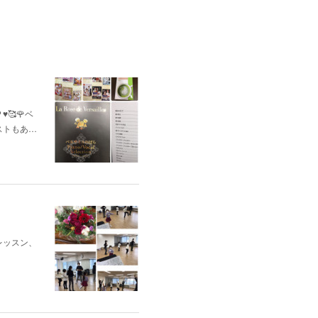
🥰🌹ベ
ストもあ…
レッスン、