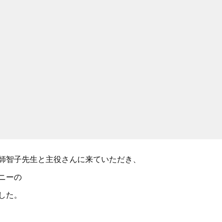
師智子先生と主役さんに来ていただき、
ニーの
した。