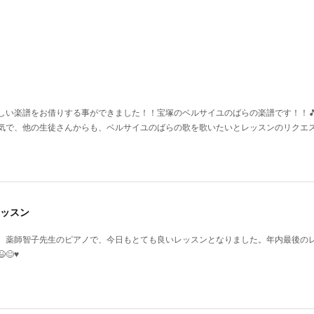
い楽譜をお借りする事ができました！！宝塚のベルサイユのばらの楽譜です！！🎵♥️
気で、他の生徒さんからも、ベルサイユのばらの歌を歌いたいとレッスンのリクエ
ッスン
、薬師智子先生のピアノで、今日もとても良いレッスンとなりました。年内最後の
♥️