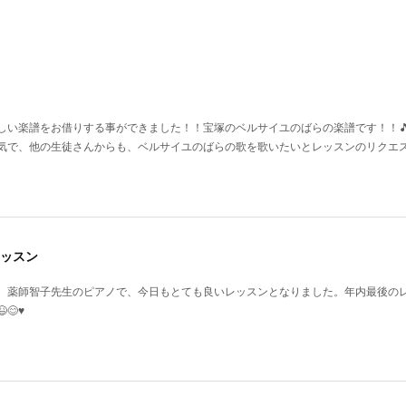
い楽譜をお借りする事ができました！！宝塚のベルサイユのばらの楽譜です！！🎵♥️
気で、他の生徒さんからも、ベルサイユのばらの歌を歌いたいとレッスンのリクエ
ッスン
、薬師智子先生のピアノで、今日もとても良いレッスンとなりました。年内最後の
♥️