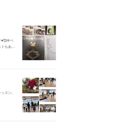
🥰🌹ベ
ストもあ…
レッスン、