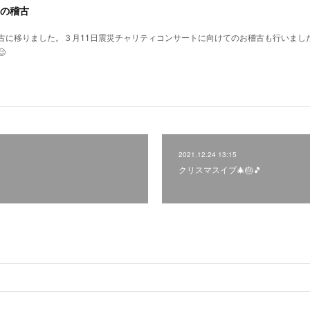
の稽古
古に移りました。３月11日震災チャリティコンサートに向けてのお稽古も行いまし

2021.12.24 13:15
クリスマスイブ🎄🎂🎵