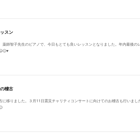
ッスン
、薬師智子先生のピアノで、今日もとても良いレッスンとなりました。年内最後の
♥️
の稽古
古に移りました。３月11日震災チャリティコンサートに向けてのお稽古も行いまし
