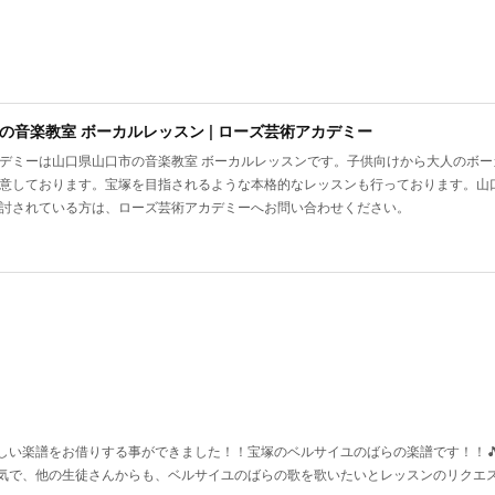
の音楽教室 ボーカルレッスン | ローズ芸術アカデミー
デミーは山口県山口市の音楽教室 ボーカルレッスンです。子供向けから大人のボ
意しております。宝塚を目指されるような本格的なレッスンも行っております。山
討されている方は、ローズ芸術アカデミーへお問い合わせください。
い楽譜をお借りする事ができました！！宝塚のベルサイユのばらの楽譜です！！🎵♥️
気で、他の生徒さんからも、ベルサイユのばらの歌を歌いたいとレッスンのリクエ