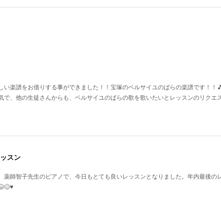
い楽譜をお借りする事ができました！！宝塚のベルサイユのばらの楽譜です！！🎵♥️
気で、他の生徒さんからも、ベルサイユのばらの歌を歌いたいとレッスンのリクエ
ッスン
、薬師智子先生のピアノで、今日もとても良いレッスンとなりました。年内最後の
♥️