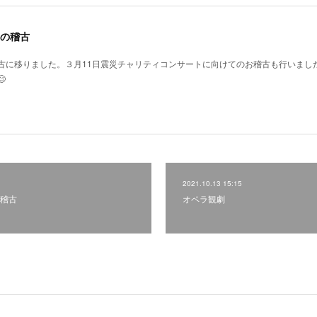
の稽古
古に移りました。３月11日震災チャリティコンサートに向けてのお稽古も行いまし

2021.10.13 15:15
稽古
オペラ観劇