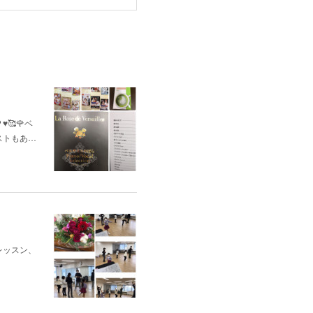
🥰🌹ベ
ストもあ…
レッスン、