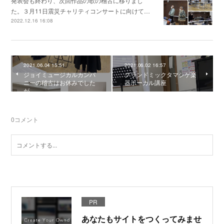
発表会も終わり、次回作品の歌の稽古に移りまし
た。３月11日震災チャリティコンサートに向けて…
2022.12.16 16:08
2021.06.04 15:51
2021.06.02 16:57
ジョイミュージカルカンパ
グランドミックタマシゲ楽
ニーの稽古はお休みでした
器ボーカル講座
が。
0
コメント
PR
あなたもサイトをつくってみませ