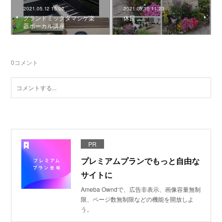
2021.05.12 15:02
2021.05.10 11:23
グランドミックタマシゲ楽
休日
器ボーカル講座
0
コメント
PR
プレミアムプランでもっと自由な
サイトに
Ameba Owndで、広告非表示、画像容量無制
限、ページ数無制限などの機能を開放しよ
う。