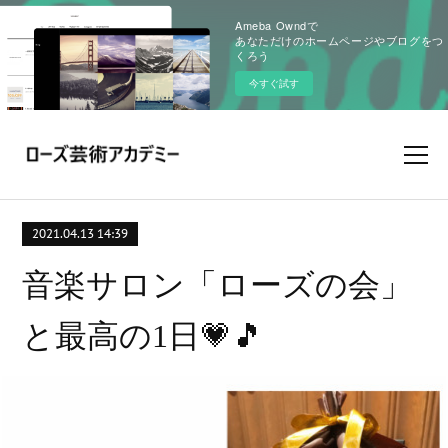
Ameba Owndで
あなただけのホームページやブログをつ
くろう
今すぐ試す
2021.04.13 14:39
音楽サロン「ローズの会」
と最高の1日💗🎵