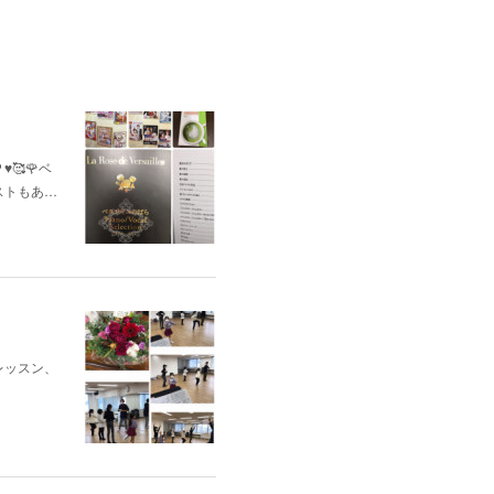
🥰🌹ベ
ストもあ…
レッスン、