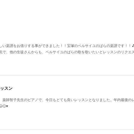
い楽譜をお借りする事ができました！！宝塚のベルサイユのばらの楽譜です！！🎵♥️
気で、他の生徒さんからも、ベルサイユのばらの歌を歌いたいとレッスンのリクエ
ッスン
、薬師智子先生のピアノで、今日もとても良いレッスンとなりました。年内最後の
♥️