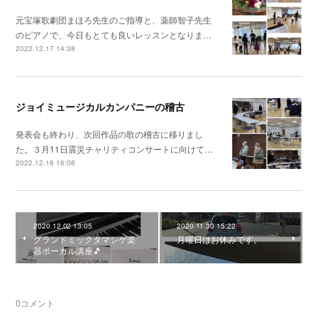
元宝塚歌劇団まほろ先生のご指導と、薬師智子先生
のピアノで、今日もとても良いレッスンとなりま…
2022.12.17 14:38
ジョイミュージカルカンパニーの稽古
発表会も終わり、次回作品の歌の稽古に移りまし
た。３月11日震災チャリティコンサートに向けて…
2022.12.16 16:08
2020.12.02 13:05
2020.11.30 15:22
グランドミックタマシゲ楽
月曜日はお休みです。
器ボーカル講座🎵
0
コメント